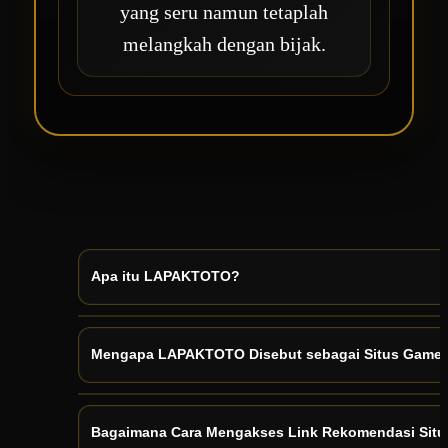
yang seru namun tetaplah
melangkah dengan bijak.
Apa itu LAPAKTOTO?
LAPAKTOTO adalah platform yang menyediakan akses re
Mengapa LAPAKTOTO Dise
dirancang untuk memberikan link alternatif yang a
dengan peluang kemenangan tinggi setiap harinya.
LAPAKTOTO direkomendasikan sebagai situs gampang
Bagaimana Cara Mengakses Li
sistem yang adil. Melalui rekomendasi situs lapak t