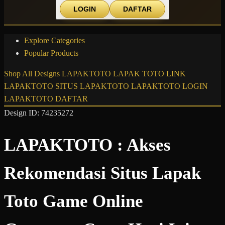
LOGIN
DAFTAR
Explore Categories
Popular Products
Shop All Designs
LAPAKTOTO
LAPAK TOTO
LINK
LAPAKTOTO
SITUS LAPAKTOTO
LAPAKTOTO LOGIN
LAPAKTOTO DAFTAR
Design ID: 74235272
LAPAKTOTO : Akses
Rekomendasi Situs Lapak
Toto Game Online