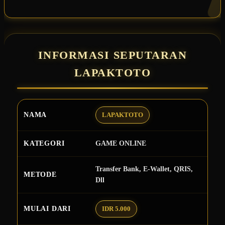
INFORMASI SEPUTARAN
LAPAKTOTO
NAMA
LAPAKTOTO
KATEGORI
GAME ONLINE
Transfer Bank, E-Wallet, QRIS,
METODE
Dll
MULAI DARI
IDR 5.000