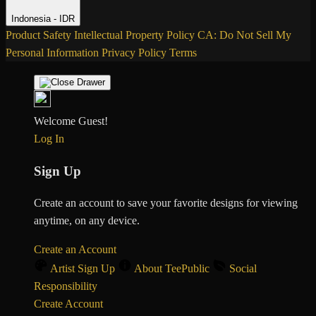
Indonesia - IDR
Product Safety
Intellectual Property Policy
CA: Do Not Sell My
Personal Information
Privacy Policy
Terms
Welcome Guest!
Log In
Sign Up
Create an account to save your favorite designs for viewing
anytime, on any device.
Create an Account
Artist Sign Up
About TeePublic
Social
Responsibility
Create Account