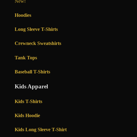
New!
Hoodies
Long Sleeve T-Shirts
Crewneck Sweatshirts
Tank Tops
Baseball T-Shirts
Kids Apparel
Kids T-Shirts
Kids Hoodie
Kids Long Sleeve T-Shirt