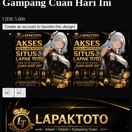
Gampang Cuan Hari Ini
I
IDR 5.000
Create an account to favorite this design!